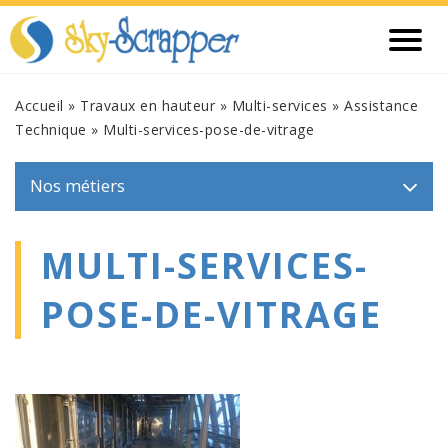
Accueil
»
Travaux en hauteur
»
Multi-services
»
Assistance
Technique
»
Multi-services-pose-de-vitrage
Nos métiers
MULTI-SERVICES-
POSE-DE-VITRAGE