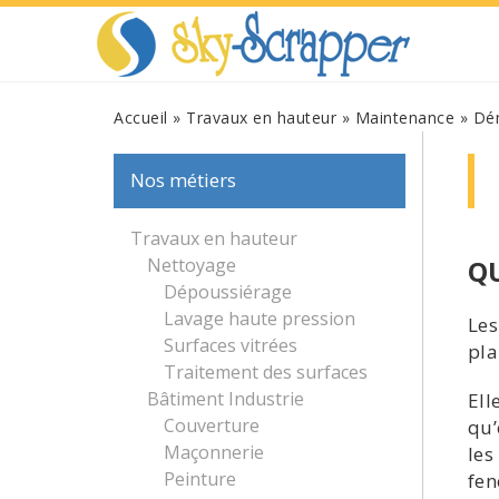
Accueil
»
Travaux en hauteur
»
Maintenance
»
Dém
Nos métiers
Travaux en hauteur
Nettoyage
Q
Dépoussiérage
Lavage haute pression
Les
Surfaces vitrées
pla
Traitement des surfaces
Bâtiment Industrie
Ell
Couverture
qu’
Maçonnerie
les
Peinture
fen