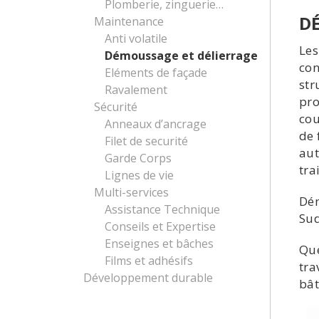
Plomberie, zinguerie…
DÉ
Maintenance
Anti volatile
Les
Démoussage et délierrage
con
Eléments de façade
str
Ravalement
pro
Sécurité
cou
Anneaux d’ancrage
de 
Filet de securité
aut
Garde Corps
tra
Lignes de vie
Multi-services
Dé
Assistance Technique
Sud
Conseils et Expertise
Enseignes et bâches
Que
Films et adhésifs
tra
Développement durable
bât