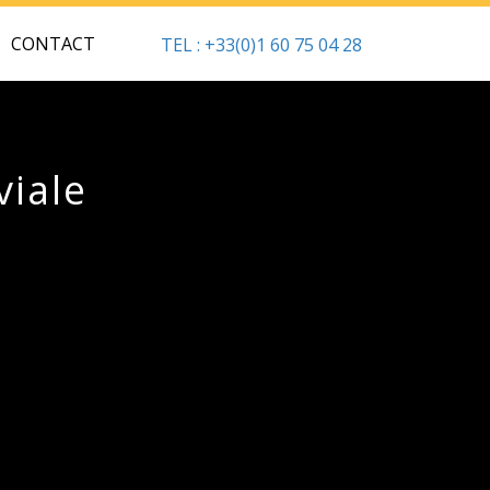
CONTACT
TEL : +33(0)1 60 75 04 28
viale