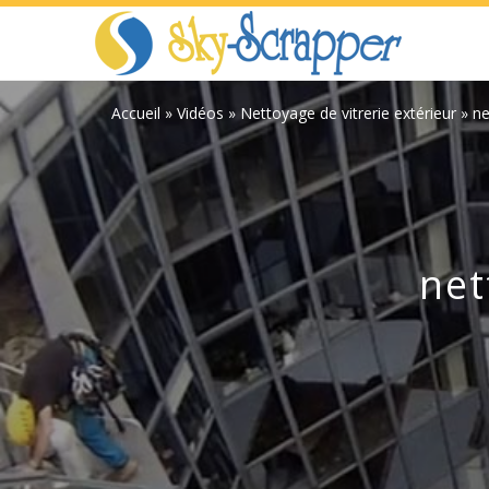
Accueil
»
Vidéos
»
Nettoyage de vitrerie extérieur
»
ne
net